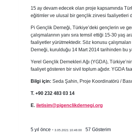
15 ay devam edecek olan proje kapsamında Türkiy
eğitimler ve ulusal bir gençlik zirvesi faaliyetleri
Pi Gençlik Derneği, Türkiye’deki gençlerin ve gen
çalışmalarının yanı sıra temsil ettiği 15-30 yaş 
faaliyetler yürütmektedir. Söz konusu çalışmaları
Derneği, kurulduğu 14 Mart 2014 tarihinden bu ya
Yerel Gençlik Dernekleri Ağı (YGDA), Türkiye’nin
faaliyet gösteren bir sivil toplum ağıdır. YGDA faa
Bilgi için:
Seda Şahin, Proje Koordinatörü / Basın
T. +90 232 483 03 14
E.
iletisim@pigenclikdernegi.org
5 yıl önce -
57
Gösterim
3.05.2021 10:46:00