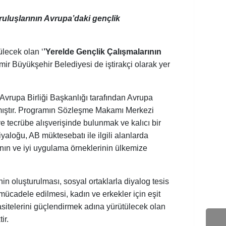
ruluşlarının Avrupa’daki gençlik
ülecek olan ‘
’Yerelde Gençlik Çalışmalarının
zmir Büyükşehir Belediyesi de iştirakçi olarak yer
ı Avrupa Birliği Başkanlığı tarafından Avrupa
lmıştır. Programın Sözleşme Makamı Merkezi
 ve tecrübe alışverişinde bulunmak ve kalıcı bir
yaloğu, AB müktesebatı ile ilgili alanlarda
arının ve iyi uygulama örneklerinin ülkemize
in oluşturulması, sosyal ortaklarla diyalog tesis
 mücadele edilmesi, kadın ve erkekler için eşit
pasitelerini güçlendirmek adına yürütülecek olan
ir.