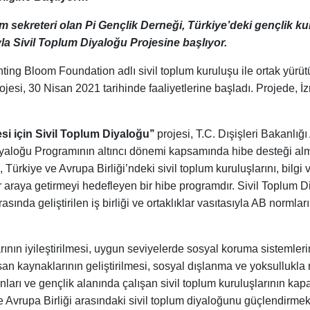
 sekreteri olan Pi Gençlik Derneği, Türkiye’deki gençlik ku
yla Sivil Toplum Diyaloğu Projesine başlıyor.
ting Bloom Foundation adlı sivil toplum kuruluşu ile ortak yürüt
ojesi, 30 Nisan 2021 tarihinde faaliyetlerine başladı. Projede, İ
si için Sivil Toplum Diyaloğu’’
projesi, T.C. Dışişleri Bakanlığ
Diyaloğu Programının altıncı dönemi kapsamında hibe desteği a
 Türkiye ve Avrupa Birliği’ndeki sivil toplum kuruluşlarını, bilgi
r araya getirmeyi hedefleyen bir hibe programdır. Sivil Toplum Di
asında geliştirilen iş birliği ve ortaklıklar vasıtasıyla AB norml
ının iyileştirilmesi, uygun seviyelerde sosyal koruma sistemlerin
insan kaynaklarının geliştirilmesi, sosyal dışlanma ve yoksullukla
anları ve gençlik alanında çalışan sivil toplum kuruluşlarının ka
Avrupa Birliği arasındaki sivil toplum diyaloğunu güçlendirmekt