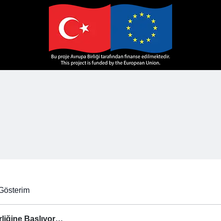
Gösterim
irliğine Başlıyor…